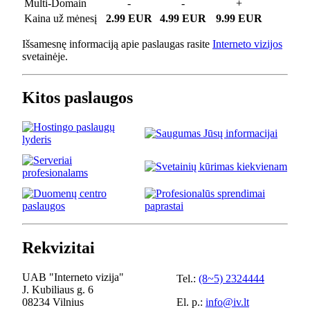
Multi-Domain
-
-
+
Kaina už mėnesį
2.99 EUR
4.99 EUR
9.99 EUR
Išsamesnę informaciją apie paslaugas rasite
Interneto vizijos
svetainėje.
Kitos paslaugos
Rekvizitai
UAB "Interneto vizija"
Tel.:
(8~5) 2324444
J. Kubiliaus g. 6
08234 Vilnius
El. p.:
info@iv.lt