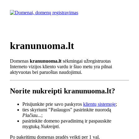
kranunuoma.lt
Domenas
kranunuoma.lt
sėkmingai užregistruotas
Interneto vizijos kliento vardu ir šiuo metu yra pilnai
aktyvuotas bei paruoštas naudojimui.
Norite nukreipti kranunuoma.lt?
Prisijunkite prie savo paskyros
klientų sistemoje
;
ties skyriumi "Paslaugos" pasirinkite nuorodą
Plačiau...
;
pasirinkite domeno pavadinimą ir paspauskite
mygtuką
Nukreipti
.
Po pakeitimų domenas pradės veikti per 1 val.