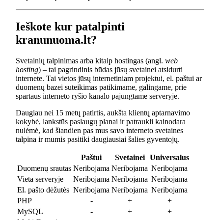
Ieškote kur patalpinti
kranunuoma.lt?
Svetainių talpinimas arba kitaip hostingas (angl.
web
hosting
) – tai pagrindinis būdas jūsų svetainei atsidurti
internete. Tai vietos jūsų internetiniam projektui, el. paštui ar
duomenų bazei suteikimas patikimame, galingame, prie
spartaus interneto ryšio kanalo pajungtame serveryje.
Daugiau nei 15 metų patirtis, aukšta klientų aptarnavimo
kokybė, lankstūs paslaugų planai ir patraukli kainodara
nulėmė, kad šiandien pas mus savo interneto svetaines
talpina ir mumis pasitiki daugiausiai šalies gyventojų.
Paštui
Svetainei
Universalus
Duomenų srautas
Neribojama
Neribojama
Neribojama
Vieta serveryje
Neribojama
Neribojama
Neribojama
El. pašto dėžutės
Neribojama
Neribojama
Neribojama
PHP
-
+
+
MySQL
-
+
+